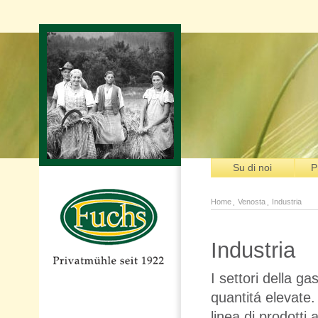
Su di noi
P
Home
Venosta
Industria
Industria
I settori della ga
quantitá elevate.
linea di prodotti