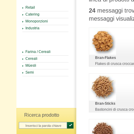
Retail
24
messaggi trov
Catering
messaggi visuali
Monoporzioni
Industria
Farina / Cereali
Bran-Flakes
Cereali
Flakes di crusca croccan
Müesli
Semi
Bran-Sticks
Bastoncini di crusca cro
Ricerca prodotto