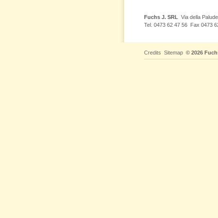
Fuchs J. SRL
Via della Palude 
Tel. 0473 62 47 56 Fax 0473 
Credits
Sitemap
© 2026 Fuch