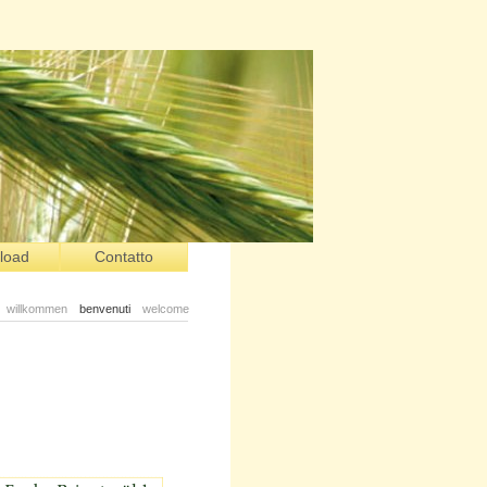
load
Contatto
willkommen
benvenuti
welcome