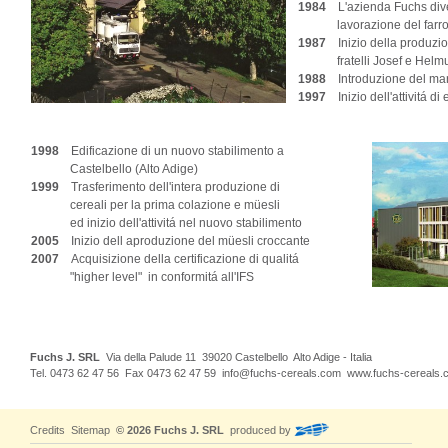
1984
L'azienda Fuchs dive
lavorazione del farr
1987
Inizio della produzi
fratelli Josef e Helmu
1988
Introduzione del marc
1997
Inizio dell'attivitá di
1998
Edificazione di un nuovo stabilimento a
Castelbello (Alto Adige)
1999
Trasferimento dell'intera produzione di
cereali per la prima colazione e müesli
ed inizio dell'attivitá nel nuovo stabilimento
2005
Inizio dell aproduzione del müesli croccante
2007
Acquisizione della certificazione di qualitá
"higher level" in conformitá all'IFS
Fuchs J. SRL
Via della Palude 11 39020 Castelbello Alto Adige - Italia
Tel. 0473 62 47 56 Fax 0473 62 47 59
info@fuchs-cereals.com
www.fuchs-cereals.
Credits
Sitemap
© 2026 Fuchs J. SRL
produced by