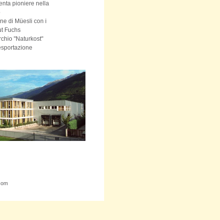
nta pioniere nella
o
one di Müesli con i
t Fuchs
hio "Naturkost"
 esportazione
com